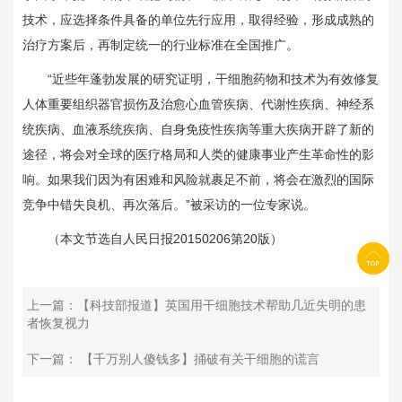
技术，应选择条件具备的单位先行应用，取得经验，形成成熟的
治疗方案后，再制定统一的行业标准在全国推广。
“近些年蓬勃发展的研究证明，干细胞药物和技术为有效修复
人体重要组织器官损伤及治愈心血管疾病、代谢性疾病、神经系
统疾病、血液系统疾病、自身免疫性疾病等重大疾病开辟了新的
途径，将会对全球的医疗格局和人类的健康事业产生革命性的影
响。如果我们因为有困难和风险就裹足不前，将会在激烈的国际
竞争中错失良机、再次落后。”被采访的一位专家说。
（本文节选自人民日报
20150206
第
20
版）
上一篇：【科技部报道】英国用干细胞技术帮助几近失明的患
者恢复视力
下一篇： 【千万别人傻钱多】捅破有关干细胞的谎言