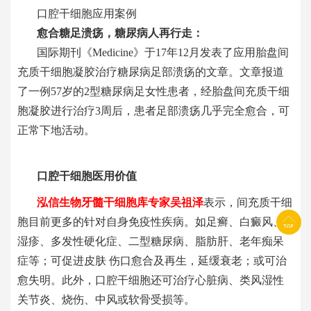
口腔
干细胞应用案例
愈合糖足溃疡，糖尿病人再行走
：
国际期刊《
Medicine》于17年12月发表了应用胎盘间
充质干细胞凝胶治疗糖尿病足部溃疡的文章。文章报道
了一例57岁的2型糖尿病足女性患者，经胎盘间充质干细
胞凝胶进行治疗3周后，患者足部溃疡几乎完全愈合，可
正常下地活动。
口腔干细胞医用价值
泓信生物牙髓干细胞库专家吴祖泽
表示，间充质干细
胞目前更多的针对自身免疫性疾病。
如足癣、白癜风、
湿疹、多发性硬化症、二型糖尿病、脂肪肝、老年痴呆
症等；可促进皮肤
伤口愈合及再生，延缓衰老；或可治
愈失明。此外，
口腔
干细胞还可治疗心脏病、类风湿性
关节炎、烧伤、中风或软骨受损等。