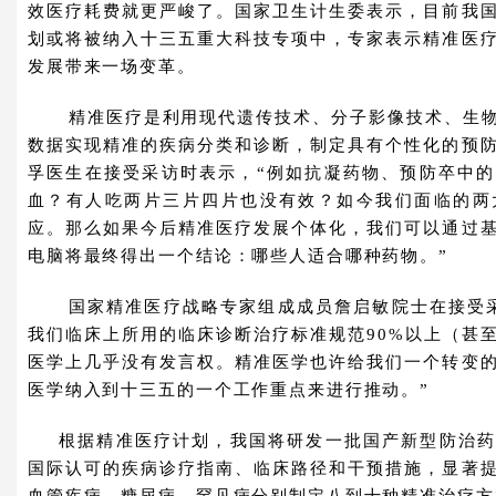
效医疗耗费就更严峻了。国家卫生计生委表示，目前我
划或将被纳入十三五重大科技专项中，专家表示精准医
发展带来一场变革。
精准医疗是利用现代遗传技术、分子影像技术、生
数据实现精准的疾病分类和诊断，制定具有个性化的预
孚医生在接受采访时表示，“例如抗凝药物、预防卒中
血？有人吃两片三片四片也没有效？如今我们面临的两
应。那么如果今后精准医疗发展个体化，我们可以通过
电脑将最终得出一个结论：哪些人适合哪种药物。”
国家精准医疗战略专家组成成员詹启敏院士在接受
我们临床上所用的临床诊断治疗标准规范90%以上（甚
医学上几乎没有发言权。精准医学也许给我们一个转变
医学纳入到十三五的一个工作重点来进行推动。”
根据精准医疗计划，我国将研发一批国产新型防治药
国际认可的疾病诊疗指南、临床路径和干预措施，显著
血管疾病、糖尿病、罕见病分别制定八到十种精准治疗方