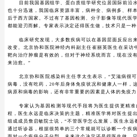
目前我国基因组学、蛋白质组学研究位居国际前沿
也十分迅速，我国临床资源丰富，病种全、病例多、样
后于西方国家。不过有了基因检测、分子影像等现代医
都能迎刃而解。专家表示决定还得医生做，技术只是一种
临床研究发现，大多数疾病可以在基因层面反应出
改变。北京协和医院神经内科副主任崔丽英医生在采访
靶向治疗肿瘤是有效的，但对于神经系统而言，现在没
来治愈。”
北京协和医院感染科主任李太生表示，“艾滋病很
病毒，没有吃药，20年后身体免疫状况和健康人一样，
病原和病毒的影响，还有非常重要的因素是人体的免疫力
专家认为基因检测等现代手段将为医生提供更精准
程，医生永远是临床决策的主题，精准医学将对医生提
组成成员詹启敏院士说，“不管医学怎么发展，医生永远都
通过听诊器，根据很简单的三个常规就可以诊断一个疾
面对一个疾病分子分型，未来这个决定还是得医生做，