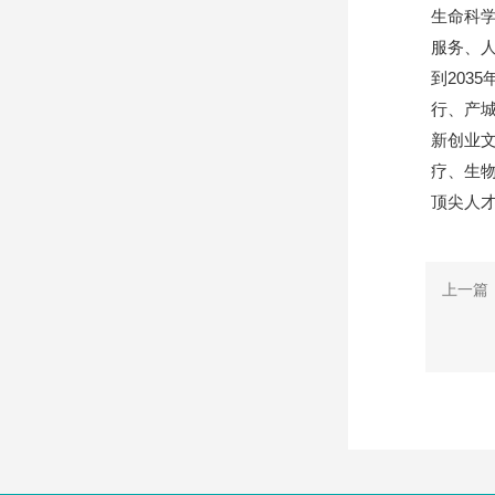
生命科
服务、
到203
行、产
新创业
疗、生
顶尖人
上一篇