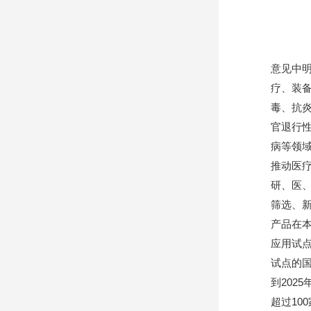
意见中
疗、装
毒、抗
官退行
病等领
推动医
研、医
筛选、
产品在
应用试点
试点的
到202
超过10