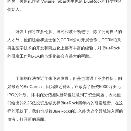
的另一位通讯作者
Viviane Tabar
医生也是
BlueRock
的科学联合
创始人。
研发工作将在多伦多、纽约和波士顿进行。除了公司自己的
人才外，他们还会和波士顿的
CCRM
公司开展合作，
CCRM
在对
再生医学技术的开发和商业化上都有丰富的经验，对
BlueRock
的研发工作和未来的市场化都会有很大的帮助。
干细胞疗法在近年来飞速发展，但是也遭遇了不少挫折，例
如最近的
BioCardia
，因为缺乏资金，它放弃了融资
5000
万美元
IPO
的计划。拜耳的投资团队显然也注意到了资金问题，因此他
们给出的
2.25
亿投资足够支撑
BlueRock
四年内的研发经费。在这
样的现状下，我们也期着
BlueRock
的进入能为这个领域注入新的
血液，打开新的局面。