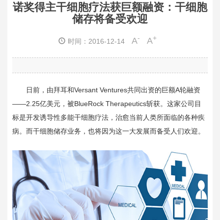
诺奖得主干细胞疗法获巨额融资：干细胞
储存将备受欢迎
-
+
A
A
时间：2016-12-14
日前，由拜耳和
Versant Ventures
共同出资的巨额
A
轮融资
——
2.25
亿美元，被
BlueRock Therapeutics
斩获。这家公司目
标是开发诱导性多能干细胞疗法，治愈当前人类所面临的各种疾
病。而干细胞储存业务，也将因为这一大发展而备受人们欢迎。