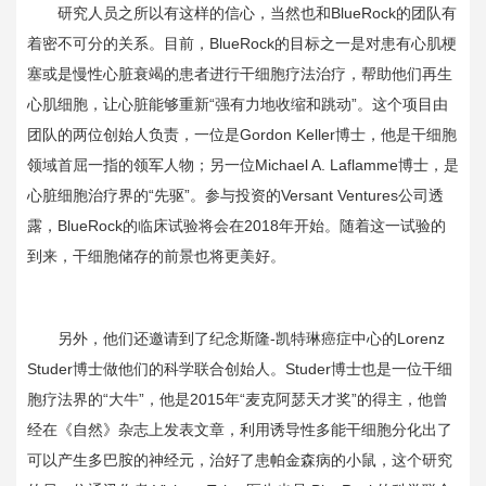
研究人员之所以有这样的信心，当然也和
BlueRock
的团队有
着密不可分的关系。目前，
BlueRock
的目标之一是对患有心肌梗
塞或是慢性心脏衰竭的患者进行干细胞疗法治疗，帮助他们再生
心肌细胞，让心脏能够重新“强有力地收缩和跳动”。这个项目由
团队的两位创始人负责，一位是
Gordon Keller
博士，他是干细胞
领域首屈一指的领军人物；另一位
Michael A. Laflamme
博士，是
心脏细胞治疗界的“先驱”。参与投资的
Versant Ventures
公司透
露，
BlueRock
的临床试验将会在
2018
年开始。随着这一试验的
到来，干细胞储存的前景也将更美好。
另外，他们还邀请到了纪念斯隆
-
凯特琳癌症中心的
Lorenz
Studer
博士做他们的科学联合创始人。
Studer
博士也是一位干细
胞疗法界的“大牛”，他是
2015
年“麦克阿瑟天才奖”的得主，他曾
经在《自然》杂志上发表文章，利用诱导性多能干细胞分化出了
可以产生多巴胺的神经元，治好了患帕金森病的小鼠，这个研究