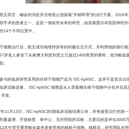
而言，确诊的消息并没有阻止他探索“开箱即用”的治疗方案。2016年
部手术的患者之一。这是一项前所未有的研究，由皇家墨尔本医院神经外科
的14个不同位置中。
胞治疗后，凯文成功地维持原有的积极生活方式，并利用他的骑行能力
67岁老人参加了从南澳大利亚到昆士兰超过1400英里的赛程，他为帕
划。
的临床研究采用的在研干细胞产品为 ISC-hpNSC。这并不是首次
临床试验进展。 ISC-hpNSC 细胞是从人类孤雌生殖干细胞中分化并
）开发。
年11月13日，ISC-hpNSC的I期临床试验结果公布，所有接受治疗的
剂量递增、开放标签、单中心、无对照组的试验，主要目的是评估3000万
12名中度至重度帕金森患者接受颅内移植干细胞。移植后，研究团队对所