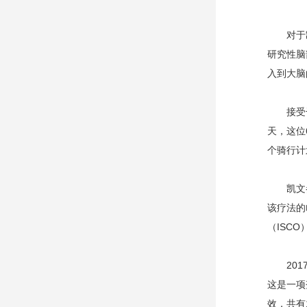
对于凯文
研究性脑
入到大脑
接受干细
天，这位
个骑行计
凯文参与
该疗法的
（ISCO
2017
这是一项
效，共有