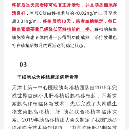
移植后当天患者即可恢复正常活动，并且胰岛细胞存
活良好
，空腹C肽由移植术前的<0.02ng/ml上升至术
后0.31ng/ml，
移植后第10天，患者血糖稳定，每日
胰岛素需要量已经降低至移植前的一半。
移植的胰岛
细胞将在患者体内进一步得到功能成熟，治疗效果也
将在移植后数月内逐渐达到稳定状态。
-
03
-
干细胞成为终结糖尿病新希望
天津市第一中心医院胰岛移植团队自2015年完
成世界首例小儿肝移植后胰岛移植起，不断探
索胰岛移植临床新技术，先后完成了大网膜生
物支架胰岛移植、肝-胰岛联合移植等临床探
索。2019年胰岛移植团队牵头制定了我国“胰岛
移植临床技术操作规范”、“中国临床胰岛制备技