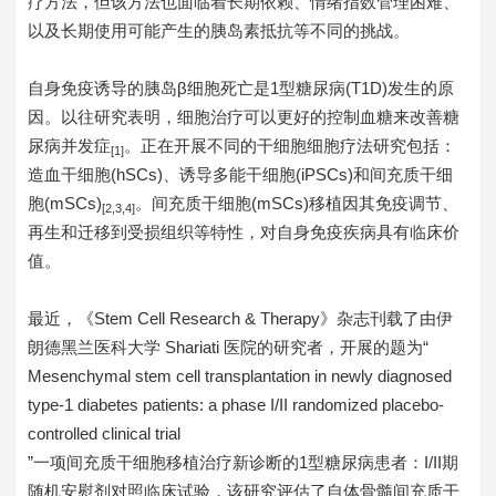
疗方法，但该方法也面临着长期依赖、情绪指数管理困难、
以及长期使用可能产生的胰岛素抵抗等不同的挑战。
自身免疫诱导的胰岛β细胞死亡是1型糖尿病(T1D)发生的原
因。以往研究表明，细胞治疗可以更好的控制血糖来改善糖
尿病并发症
。正在开展不同的干细胞细胞疗法研究包括：
[1]
造血干细胞(hSCs)、诱导多能干细胞(iPSCs)和间充质干细
胞(mSCs)
。间充质干细胞(mSCs)移植因其免疫调节、
[2,3,4]
再生和迁移到受损组织等特性，对自身免疫疾病具有临床价
值。
最近，《Stem Cell Research & Therapy》杂志刊载了由伊
朗德黑兰医科大学 Shariati 医院的研究者，开展的题为“
Mesenchymal stem cell transplantation in newly diagnosed
type-1 diabetes patients: a phase I/II randomized placebo-
controlled clinical trial
”一项间充质干细胞移植治疗新诊断的1型糖尿病患者：I/II期
随机安慰剂对照临床试验，该研究评估了自体骨髓间充质干