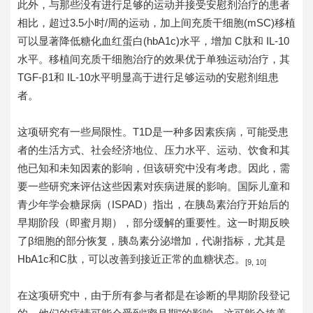
此外，与那些没有进行足够的运动并接受安慰剂治疗的患者
相比，超过3.5小时/周的运动，加上间充质干细胞(mSC)移植
可以显著降低糖化血红蛋白(hbA1c)水平，增加 C肽和 IL-10
水平。移植间充质干细胞治疗的效果优于单独运动治疗，其
TGF-β1和 IL-10水平明显高于进行足够运动的安慰剂组患
者。
这项研究有一些局限性。T1D是一种多因素疾病，可能受患
者的生活方式、社会经济地位、压力水平、运动、饮食和其
他已知和未知因素的影响，但该研究中没有考虑。因此，需
要一些研究来评估这些因素对疾病进展的影响。国际儿童和
青少年学会糖尿病（ISPAD）指出，在胰岛素治疗开始后的
早期阶段（即蜜月期），部分缓解的重要性。这一时期反映
了β细胞的部分恢复，胰岛素分泌增加，代谢指标，尤其是
HbA1c和C肽，可以改善到接近正常的血糖状态。
[9, 10]
在这项研究中，由于所有参与者都是在诊断的早期阶段登记