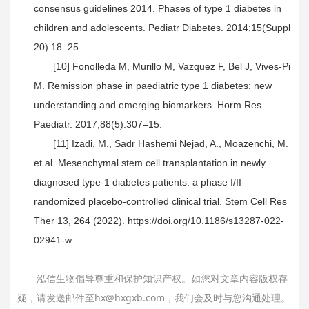
consensus guidelines 2014. Phases of type 1 diabetes in
children and adolescents. Pediatr Diabetes. 2014;15(Suppl
20):18–25.
[10] Fonolleda M, Murillo M, Vazquez F, Bel J, Vives-Pi
M. Remission phase in paediatric type 1 diabetes: new
understanding and emerging biomarkers. Horm Res
Paediatr. 2017;88(5):307–15.
[11] Izadi, M., Sadr Hashemi Nejad, A., Moazenchi, M.
et al. Mesenchymal stem cell transplantation in newly
diagnosed type-1 diabetes patients: a phase I/II
randomized placebo-controlled clinical trial. Stem Cell Res
Ther 13, 264 (2022). https://doi.org/10.1186/s13287-022-
02941-w
泓信生物倡导尊重和保护知识产权。如您对文章内容版权存
疑，请发送邮件至hx@hxgxb.com，我们会及时与您沟通处理。