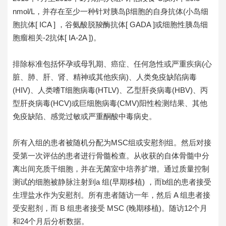
nmol/L，并存在至少一种针对胰岛β细胞的自身抗体(小岛细
胞抗体[ ICA ] ，谷氨酸脱羧酶抗体[ GADA ]或细胞性胰岛细
胞瘤相关-2抗体[ IA-2A ])。
排除标准包括怀孕或母乳期、癌症、任何急性或严重疾病(心
脏、肺、肝、肾、精神或其他疾病)、人类免疫缺陷病毒
(HIV)、人类嗜T细胞病毒(HTLV)、乙型肝炎病毒(HBV)、丙
型肝炎病毒(HCV)或巨细胞病毒(CMV)阳性检测结果、其他
免疫缺陷、感觉过敏或严重酮酸中毒病史。
所有入组的患者被随机分配为MSC组或安慰剂组。然后对接
受第一次评估的患者进行骨髓检查。从收获的自体骨髓中分
离出间充质干细胞，并在无菌室中培养扩增。通过质量控制
测试的细胞被静脉注射到a 组(早期移植) ，而b组的患者接受
生理盐水作为安慰剂。所有患者随访一年，然后 A 组患者接
受安慰剂，而 B 组患者接受 MSC (晚期移植)。随访12个月
和24个月后分析数据。