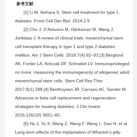
参考文献
[1] Li M, Ikehara S. Stem cell treatment for type 1
diabetes. Front Cell Dev Biol. 2014;2:9
[2] Cho J, D’Antuono M, Glicksman M, Wang J,
Jonklaas J. A review of clinical trials: mesenchymal stem
cell transplant therapy in type 1 and type 2 diabetes
mellitus. Am J Stem Cells. 2018;7(4):82–93.[3] Berglund
AK, Fortier LA, Antczak DF, Schnabel LV. Immunoprivileged
no more: measuring the immunogenicity of allogeneic adult
mesenchymal stem cells. Stem Cell Res Ther.
2017;8(1):288.[4] Benthuysen JR, Carrano AC, Sander M.
Advances in beta cell replacement and regeneration
strategies for treating diabetes. J Clin Invest.
2016;126(10):3651–60.
[5] Hu J, Yu X, Wang Z, Wang F, Wang L, Gao H, et al.
Long term effects of the implantation of Wharton’s jelly-