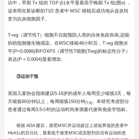
访中，早期 Tx 组的 TGF-β1水平显着高于晚期 Tx 组(图e) ，
这表明在新诊断的T1D 患者中 MSC 移植后成功地从促炎转
变为抗炎细胞因子。
T-reg（调节性T）细胞不仅能预防人类的自体免疫疾病,还能
协助抵御微生物感染。在MSC移植48小时后，T reg 细胞水
平(P=0.0088)和FOXP3（调节性T细胞(Treg)的标志性分子）
表达(P = 0.0004)显着增加。
③运动干预
美国儿童协会指南建议5-18岁的成年人每周至少锻炼3天，每
天锻炼60分钟以上，每周锻炼150分钟
。本研究考虑部分
[7,8]
患者通过每周3.5小时的运动时间来测量代谢和免疫学指标。
根据 ADA 建议，接受MSC并运动超过上述临界值的患者中
HbA1c的百分比，显着低于接受MSC或安慰剂但没有运动的患