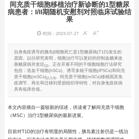
间充质干细胞移植治疗新诊断的1型糖尿
病患者：I/II期随机安慰剂对照临床试验结
果
-
+
A
A
时间：2023-07-27
自身免疫诱导的胰岛β细胞死亡是1型糖尿病(T1D)发生的
原因。以往研究表明，细胞治疗可以更好的控制血糖来改
善糖尿病并发症
。正在开展不同的干细胞细胞疗法研究
[1]
包括：造血干细胞(hSCs)、诱导多能干细胞(iPSCs)和间充
质干细胞(mSCs)
。间充质干细胞(mSCs)移植因其免
[2,3,4]
疫调节、再生和迁移到受损组织等特性，对自身免疫疾病
具有临床价值。
本文内容摘自一篇较新的综述，供读者了解间充质干细胞
（MSC）治疗1型糖尿病的最新进展。
目前对T1D的治疗有明显的局限性，胰岛素注射仍是一线治