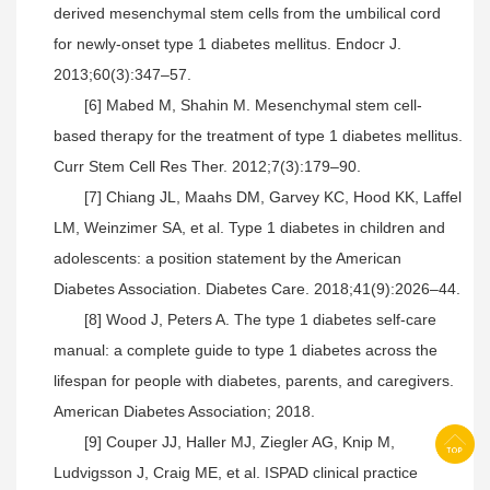
derived mesenchymal stem cells from the umbilical cord
for newly-onset type 1 diabetes mellitus. Endocr J.
2013;60(3):347–57.
[6] Mabed M, Shahin M. Mesenchymal stem cell-
based therapy for the treatment of type 1 diabetes mellitus.
Curr Stem Cell Res Ther. 2012;7(3):179–90.
[7] Chiang JL, Maahs DM, Garvey KC, Hood KK, Laffel
LM, Weinzimer SA, et al. Type 1 diabetes in children and
adolescents: a position statement by the American
Diabetes Association. Diabetes Care. 2018;41(9):2026–44.
[8] Wood J, Peters A. The type 1 diabetes self-care
manual: a complete guide to type 1 diabetes across the
lifespan for people with diabetes, parents, and caregivers.
American Diabetes Association; 2018.
[9] Couper JJ, Haller MJ, Ziegler AG, Knip M,
Ludvigsson J, Craig ME, et al. ISPAD clinical practice