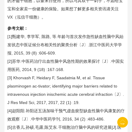
的牙髓干细胞，以备来日使用，所以与其双十一剁手，不如给宝
宝和全家卖一份健康的保险。如果想了解更多相关资讯请关注
VX（泓信干细胞）。
参考文献：
[1]甄建华, 李学军, 陈路, 等.年龄与首次发作急性缺血性脑中风始
发状态中医证候分布相关性的聚类分析〔J〕.浙江中医药大学学
报, 2015, 39 (8) :606-609.
[2]苏华.中医药治疗出血性脑中风急性期的效果探讨〔J〕.中国实
用医药, 2014, 9 (18) :167-168.
[3] Khorvash F, Heidary F, Saadatnia M, et al. Tissue
plasminogen ac-tivator; identifying major barriers related to
intravenous injection inischemic acute cerebral infraction〔J〕.
J Res Med Sci, 2017, 2017, 22 (1) :19.
[4]赵阳阳.补阳还五汤加味干预气虚血瘀型缺血性脑中风康复的疗
效观察〔J〕.中华中医药学刊, 2016, 34 (2) :483-486.
[5]古香儿,孙硕,毛露,陈艾东.干细胞治疗脑中风的研究进展[J].医