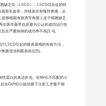
缺乏症（LSCD）。LSCD综合征的特
表面新生血管，持续炎症和慢性疼痛，从
皮上皮移植能有效诱导角膜上皮干细胞缺乏
表了再生医学最早也是最为公认的成功治疗技
严重病例的成功率不高[3, 4]。
疗LSCD引起的眼表衰竭的有效方法，
膜混浊和眼表炎症[5]。
蛋白的表达[6-9]。在MHC不匹配的小
然后在GVHD小鼠结膜下注射人牙髓干细