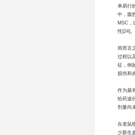
单易行
中，腹腔
MSC
性[24
简而言
过程以
征，例
损伤和炎
作为最
给药途
剂量尚
在老鼠
少新生