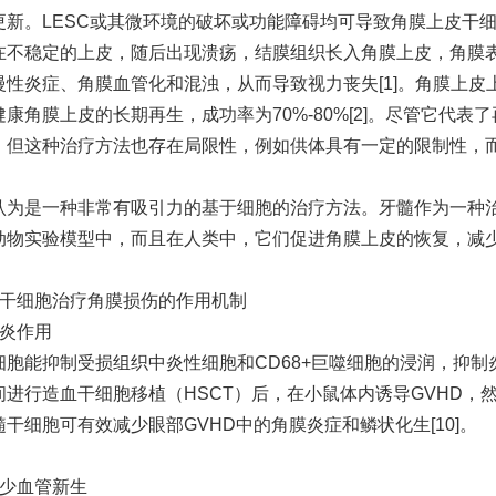
更新。LESC或其微环境的破坏或功能障碍均可导致角膜上皮干细胞
在不稳定的上皮，随后出现溃疡，结膜组织长入角膜上皮，角膜
慢性炎症、角膜血管化和混浊，从而导致视力丧失[1]。角膜上
健康角膜上皮的长期再生，成功率为70%-80%[2]。尽管它代
，但这种治疗方法也存在局限性，例如供体具有一定的限制性，而且在
认为是一种非常有吸引力的基于细胞的治疗方法。牙髓作为一种治
动物实验模型中，而且在人类中，它们促进角膜上皮的恢复，减少角
髓干细胞治疗角膜损伤的作用机制
消炎作用
胞能抑制受损组织中炎性细胞和CD68+巨噬细胞的浸润，抑制炎性
间进行造血干细胞移植（HSCT）后，在小鼠体内诱导GVHD，
干细胞可有效减少眼部GVHD中的角膜炎症和鳞状化生[10]。
减少血管新生