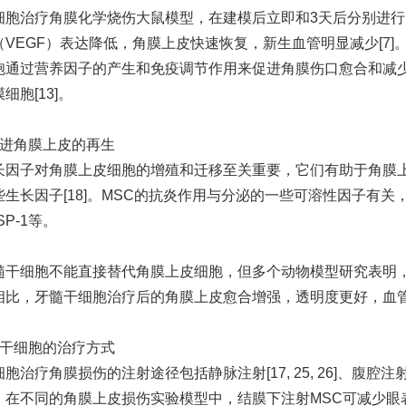
细胞治疗角膜化学烧伤大鼠模型，在建模后立即和3天后分别进行
（VEGF）表达降低，角膜上皮快速恢复，新生血管明显减少[7
胞通过营养因子的产生和免疫调节作用来促进角膜伤口愈合和减
细胞[13]。
促进角膜上皮的再生
长因子对角膜上皮细胞的增殖和迁移至关重要，它们有助于角膜上皮的
生长因子[18]。MSC的抗炎作用与分泌的一些可溶性因子有关，这些因
TSP-1等。
髓干细胞不能直接替代角膜上皮细胞，但多个动物模型研究表明
相比，牙髓干细胞治疗后的角膜上皮愈合增强，透明度更好，血管化更
髓干细胞的治疗方式
胞治疗角膜损伤的注射途径包括静脉注射[17, 25, 26]、腹腔注射[6
22]。在不同的角膜上皮损伤实验模型中，结膜下注射MSC可减少眼表炎症