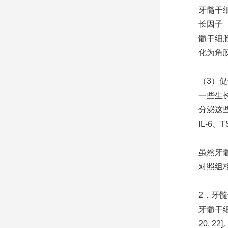
牙髓干
长因子
髓干细
化为角膜
（3）
一些生
分泌这些
IL-6、
虽然牙
对照组
2，牙
牙髓干细
20, 