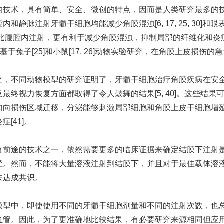
的技术，具有简单、安全、微创的特点，因而是人类研究最多的
内和静脉注射牙髓干细胞均能减少角膜混浊[6, 17, 25, 30]和眼表炎
，比腹腔内注射，更有利于减少角膜混浊，抑制局部的纤维化和炎
]。基于兔子[25]和小鼠[17, 26]动物实验研究，在角膜上皮损
之，不同动物模型的研究证明了，牙髓干细胞治疗角膜疾病在安
及最终视力恢复方面都取得了令人鼓舞的结果[5, 40]。这些结
如向损伤区域迁移，分泌能够刺激局部细胞和角膜上皮干细胞增
症[41]。
有前途的技术之一，依然需要更多的临床证据来确定结膜下注射
径。然而，不能将大量溶液注射到结膜下，并且对于最佳载体溶
未达成共识。
模型中，即使使用不同的牙髓干细胞剂量和不同的注射次数，也
血管。因此，为了更准确地比较结果，有必要研究来源相同但应