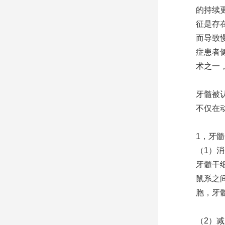
的持续
征是存
而导致
症患者
术之一
牙髓被
不仅在
1，牙
（1）
牙髓干细
鼠系之
胞，牙髓
（2）