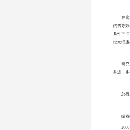
在这
的诱导效
条件下i
经元细胞
研究
并进一步
总得
编者
20