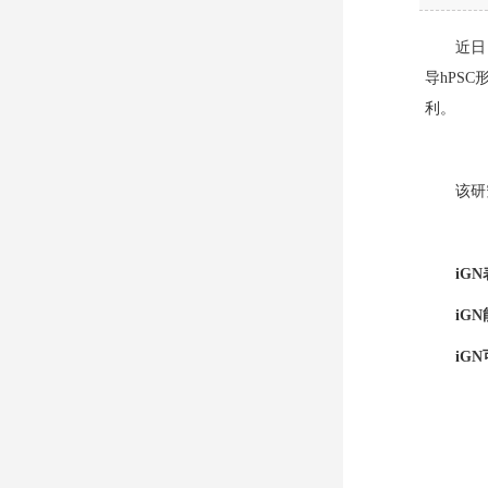
近日
导hPS
利。
该研
iG
iG
iG