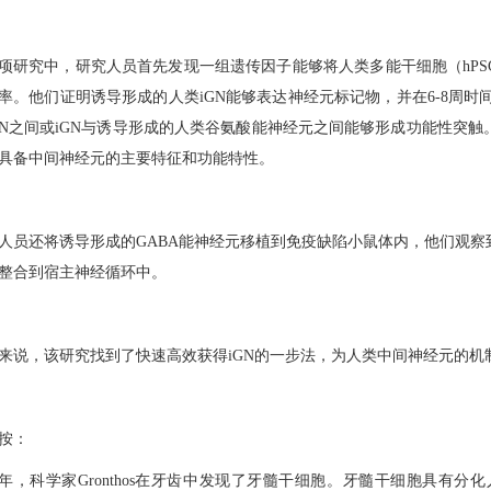
项研究中，研究人员首先发现一组遗传因子能够将人类多能干细胞（hPS
率。他们证明诱导形成的人类iGN能够表达神经元标记物，并在6-8周
GN之间或iGN与诱导形成的人类谷氨酸能神经元之间能够形成功能性突触
具备中间神经元的主要特征和功能特性。
人员还将诱导形成的GABA能神经元移植到免疫缺陷小鼠体内，他们观察
整合到宿主神经循环中。
来说，该研究找到了快速高效获得iGN的一
步法，为人类中间神经元的机
按：
00年，科学家Gronthos在牙齿中发现了牙髓干细胞。牙髓干细胞具