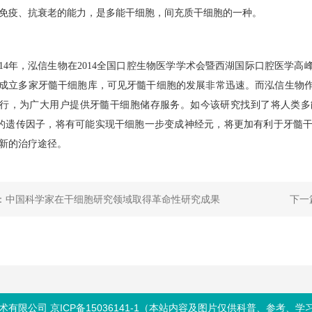
免疫、抗衰老的能力，是多能干细胞，间充质干细胞的一种。
014年，泓信生物在2014全国口腔生物医学学术会暨西湖国际口腔医学
成立多家牙髓干细胞库，可见牙髓干细胞的发展非常迅速。而泓信生物
行，为广大用户提供牙髓干细胞储存服务。如今该研究
找到了将人类多
）的遗传因子
，将有可能实现干细胞一步变成神经元，将更加有利于牙髓
新的治疗途径。
：中国科学家在干细胞研究领域取得革命性研究成果
下一
术有限公司 京ICP备15036141-1（本站内容及图片仅供科普、参考