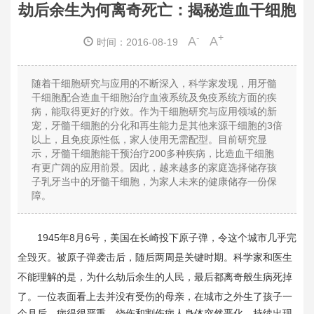
劫后余生为何离奇死亡：揭秘造血干细胞
-
+
A
A
时间：2016-08-19
随着干细胞研究与应用的不断深入，科学家发现，用牙髓
干细胞配合造血干细胞治疗血液系统及免疫系统方面的疾
病，能取得更好的疗效。作为干细胞研究与应用领域的新
宠，牙髓干细胞的分化和再生能力是其他来源干细胞的3倍
以上，且免疫原性低，家人使用无需配型。目前研究显
示，牙髓干细胞能干预治疗200多种疾病，比造血干细胞
有更广阔的应用前景。因此，越来越多的家庭选择储存孩
子乳牙当中的牙髓干细胞，为家人未来的健康储存一份保
障。
1945年8月6号，美国在长崎投下原子弹，令这个城市几乎完
全毁灭。被原子弹袭击后，随后两周是关键时期。科学家和医生
不能理解的是，为什么劫后余生的人民，最后都离奇般生病死掉
了。
一位表面看上去并没有受伤的母亲，在城市之外生了孩子一
个月后，病得很严重。烧伤和割伤病人身体突然恶化，持续出现