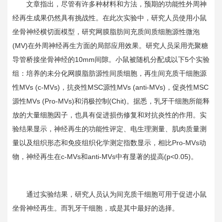
文章指出，尽管有许多种材料和方法，预期的功能性外周神
经再生成果仍然具有挑战性。在此次实验中，研究人员使用小鼠
坐骨神经横切面模型，研究网膜脂肪间充质间质细胞源性微泡
(MV)
在外周神经再生方面的局部应用效果。研究人员采用壳聚糖
导管桥接坐骨神经的
10mm
间隙。小鼠被随机分配成以下
5
个实验
组：培养的未分化网膜脂肪源性间质细胞，再生间充质干细胞源
性
MVs (c-MVs)
，抗炎性
MSC
源性
MVs (anti-MVs)
，促炎性
MSC
源性
MVs (Pro-MVs)
和消极控制
(Chit)
。据悉，乳牙干细胞所能释
放的大量细胞因子，也具有促进损伤修复和对抗炎性的作用。实
验结果显示，神经再生的功能性评定、电生理测量、肌肉质量测
量以及组织形态和免疫组织化学测定指数显示，相比
Pro-MVs
动
物，神经再生在
c-MVs
和
anti-MVs
中有显著的提高
(p<0.05)
。
通过实验结果，研究人员认为间充质干细胞可用于促进小鼠
坐骨神经再生。而乳牙干细胞，或是其中最好的选择。