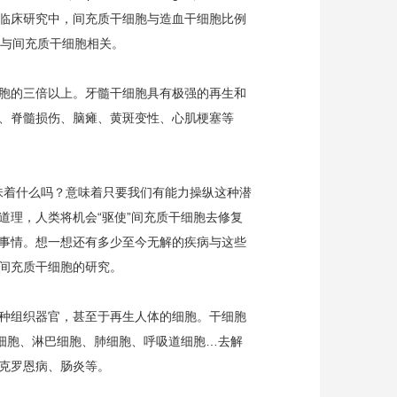
干细胞临床研究中，间充质干细胞与造血干细胞比例
是与间充质干细胞相关。
胞的三倍以上。牙髓干细胞具有极强的再生和
、脊髓损伤、脑瘫、黄斑变性、心肌梗塞等
味着什么吗？意味着只要我们有能力操纵这种潜
理，人类将机会“驱使”间充质干细胞去修复
事情。想一想还有多少至今无解的疾病与这些
间充质干细胞的研究。
种组织器官，甚至于再生人体的细胞。干细胞
细胞、淋巴细胞、肺细胞、呼吸道细胞…去解
克罗恩病、肠炎等。