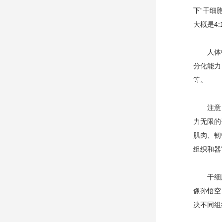
下“干细
大概是4
人体中活
分化能力
等。
注意，这
力无限的
肌肉、韧
组织和器
干细胞究
像孙悟空
决不同组