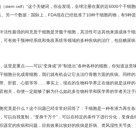
胞（stem cell）”这个关键词，你会发现，全球注册在案的近6000个
:1。另一个数据：国际上，FDA现在已经批准了10种干细胞药物，有9种
性最强的间充质干细胞是牙髓干细胞，其活性可达其他来源成体干细
，可有效干预神经系统和免疫系统等领域的多种疾病的治疗，包括糖尿病
里是重点——可以“变身成”并“制造出”各种各样的细胞，你知道这意
干细胞分化成骨细胞，我们就有机会让它去治疗骨骼方面的疾病。同样的道
带、肝脏、心脏等等……事实上，现在的生物科学界正在做的就是这样的
官相关，你便一定能够了解为什么如此多生物科学和医学界的学者关注于
竟是什么？这个问题已经非常好回答了：干细胞是一种有潜力再生各
，可以自我复制，“变身千万个”，可以在特定的条件下进行分化，变身血
织器官的疾病和问题，目前效果比较好的疾病是肝病、类风湿性关节炎、