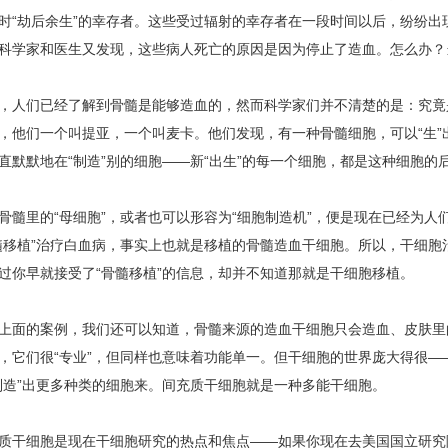
时“劫后余生”的幸存者。这些受过辐射的幸存者在一段时间以后，纷纷出
科学家和医生又发现，这些病人死亡的原因是因为停止了造血。怎么办？
们已经了解到骨髓是能够造血的，然而科学家们并不清楚的是：究竟
，他们一个叫提亚，一个叫麦卡。他们发现，有一种骨髓细胞，可以“生”
直默默地在“制造”别的细胞——新“出生”的每一个细胞，都是这种细胞的
里的“母细胞”，或者也可以形容为“细胞制造机”，便是现在已经为人
髓移植”治疗白血病，事实上也就是移植的骨髓造血干细胞。所以，干细胞
过你早就接受了“骨髓移植”的信息，却并不知道那就是干细胞移植。
的案例，我们还可以知道，骨髓来源的造血干细胞只会造血、皮肤里
，它们很“专业”，但同样也意味着功能单一。但干细胞的世界庞大得很—
制造”出更多种类的细胞来。间充质干细胞就是一种多能干细胞。
胞是现在干细胞研究的热点和焦点——如果你现在去美国国立研究院的数据库（http