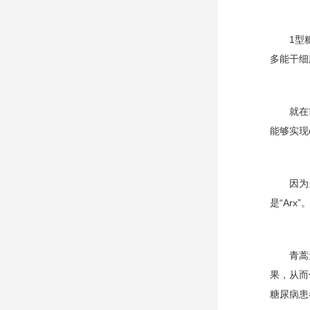
1型
多能干细
就在
能够实现
因为
是“
Arx
”
青蒿
果，从而
糖尿病患