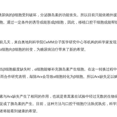
糖尿病的β细胞受到破坏，分泌胰岛素的功能丧失。所以目前只能依赖外
胞。通过一定条件的诱导或能形成β细胞，因此，移植口腔干细胞或能帮
前几天，来自奥地利科学院
CeMM
分子医学研究中心等机构的科学家发现
α细胞向β细胞的转变，为糖尿病治疗带来了新的希望。
当β细胞极度缺失时，α细胞能够补充胰岛素产生细胞。在这一转换过程
。而合作研究表明，敲除
Arx
会导致α细胞转化为β细胞。所以
Arx
缺失足以赋
素与
Arx
缺失产生了相同的作用，也就是青蒿素在试验中经过无数的生物
促成了胰岛素的产生。目前，这种方法与口腔干细胞疗法孰优孰劣，科学
者将能看到健康的希望。