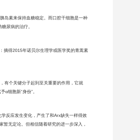
援胰岛素来保持血糖稳定。而口腔干细胞是一种
助糖尿病的治疗。
：摘得
2015
年诺贝尔生理学或医学奖的青蒿素
中，有个关键分子起到至关重要的作用，它就
予α细胞新“身份”。
化学反应发生变化，产生了和
Arx
缺失一样得效
家暂无定论。但相信随着研究的进一步深入，