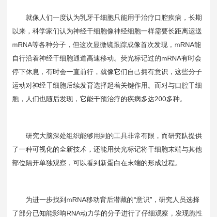
就像人们一度认为乳牙干细胞只能用于治疗口腔疾病，长期
以来，科学家们认为神经干细胞像神经细胞一样需要长距离运送
mRNA
等各种分子，但这次显微镜跟踪成像首次发现，
mRNA
能
自行沿着神经干细胞通道高速移动。荧光标记过的
mRNA
有时会
停下休息，有时会一直前行，就像它们自己拥有意识，这些分子
运动对神经干细胞后续发育选择起着关键作用。而对与口腔干细
胞，人们也随后发现，它能干预治疗的疾病多达
200
多种。
研究大脑深处组织能够用到的工具非常有限，而研究队提供
了一种可视化的全新技术，还能用荧光标记将干细胞末端与其他
部位隔开单独观察，可以看到新蛋白在末端的形成过程。
为进一步找到
mRNA
移动背后潜藏的“意识”，研究人员选择
了部分已知能影响
RNA
动力学的分子进行了仔细观察，发现脆性