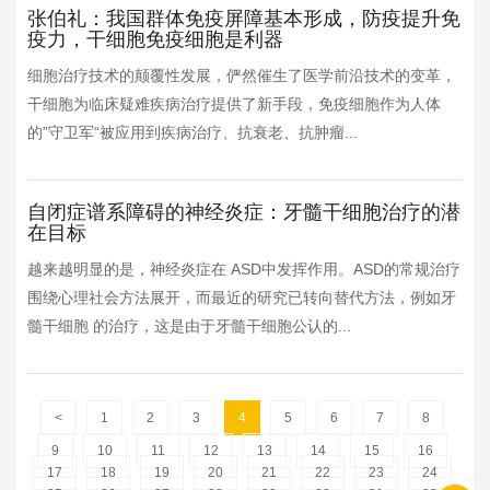
张伯礼：我国群体免疫屏障基本形成，防疫提升免
疫力，干细胞免疫细胞是利器
细胞治疗技术的颠覆性发展，俨然催生了医学前沿技术的变革，
干细胞为临床疑难疾病治疗提供了新手段，免疫细胞作为人体
的”守卫军“被应用到疾病治疗、抗衰老、抗肿瘤...
自闭症谱系障碍的神经炎症：牙髓干细胞治疗的潜
在目标
越来越明显的是，神经炎症在 ASD中发挥作用。ASD的常规治疗
围绕心理社会方法展开，而最近的研究已转向替代方法，例如牙
髓干细胞 的治疗，这是由于牙髓干细胞公认的...
<
1
2
3
4
5
6
7
8
9
10
11
12
13
14
15
16
17
18
19
20
21
22
23
24