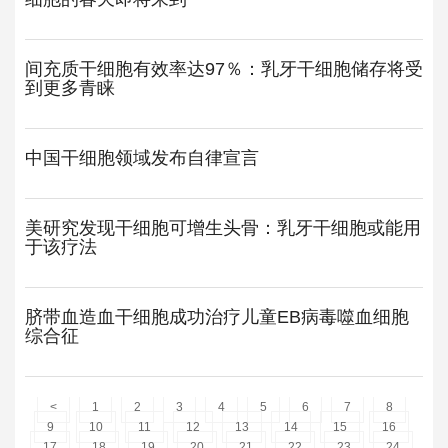
间充质干细胞有效率达97％：乳牙干细胞储存将受
到更多青睐
中国干细胞领域发布自律宣言
美研究发现干细胞可增生头骨：乳牙干细胞或能用
于该疗法
脐带血造血干细胞成功治疗儿童EB病毒噬血细胞
综合征
<
1
2
3
4
5
6
7
8
9
10
11
12
13
14
15
16
17
18
19
20
21
22
23
24