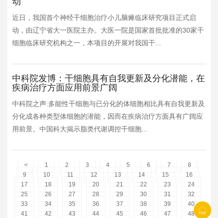
动
近日，我国首个神经干细胞治疗小儿脑瘫临床研究项目正式启
动，由辽宁省大一医院主办。大医一院是国家首批批准的30家干
细胞临床研究机构之一，本项目的开展对我国干...
中科院发博：干细胞具有自我更新及分化潜能，在
疾病治疗方面应用前景广阔
中科院之声:多能性干细胞与已分化的体细胞相比具有自我更新及
分化成各种类型体细胞的潜能，因而在疾病治疗方面具有广阔应
用前景。中国科大揭示脂类代谢调控干细胞...
<
1
2
3
4
5
6
7
8
9
10
11
12
13
14
15
16
17
18
19
20
21
22
23
24
25
26
27
28
29
30
31
32
33
34
35
36
37
38
39
40
41
42
43
44
45
46
47
48