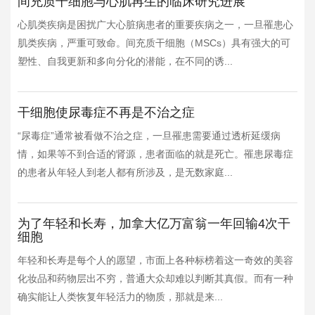
间充质干细胞与心肌再生的临床研究进展
心肌类疾病是困扰广大心脏病患者的重要疾病之一，一旦罹患心
肌类疾病，严重可致命。间充质干细胞（MSCs）具有强大的可
塑性、自我更新和多向分化的潜能，在不同的诱...
干细胞使尿毒症不再是不治之症
“尿毒症”通常被看做不治之症，一旦罹患需要通过透析延缓病
情，如果等不到合适的肾源，患者面临的就是死亡。罹患尿毒症
的患者从年轻人到老人都有所涉及，是无数家庭...
为了年轻和长寿，加拿大亿万富翁一年回输4次干
细胞
年轻和长寿是每个人的愿望，市面上各种标榜着这一奇效的美容
化妆品和药物层出不穷，普通大众却难以判断其真假。而有一种
确实能让人类恢复年轻活力的物质，那就是来...