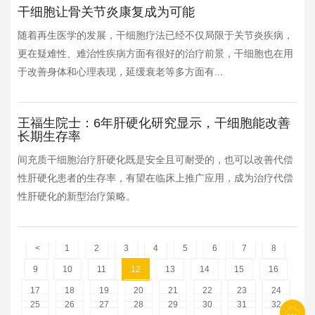
干细胞让骨关节炎康复成为可能
随着再生医学的发展，干细胞疗法已经不仅局限于关节炎疾病，
更在疑难性、难治性疾病方面有很好的治疗前景，干细胞也在用
于改善身体和心理表现，延缓衰老等多方面有...
王福生院士：6年肝硬化研究显示，干细胞能改善
长期生存率
间充质干细胞治疗肝硬化既是安全且可耐受的，也可以改善代偿
性肝硬化患者的生存率，有望在临床上推广应用，成为治疗代偿
性肝硬化的新型治疗策略。
<
1
2
3
4
5
6
7
8
9
10
11
12
13
14
15
16
17
18
19
20
21
22
23
24
25
26
27
28
29
30
31
32