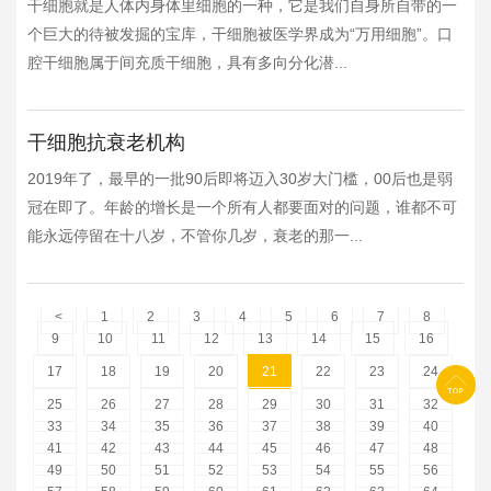
干细胞就是人体内身体里细胞的一种，它是我们自身所自带的一
个巨大的待被发掘的宝库，干细胞被医学界成为“万用细胞”。口
腔干细胞属于间充质干细胞，具有多向分化潜...
干细胞抗衰老机构
2019年了，最早的一批90后即将迈入30岁大门槛，00后也是弱
冠在即了。年龄的增长是一个所有人都要面对的问题，谁都不可
能永远停留在十八岁，不管你几岁，衰老的那一...
<
1
2
3
4
5
6
7
8
9
10
11
12
13
14
15
16
17
18
19
20
21
22
23
24
25
26
27
28
29
30
31
32
33
34
35
36
37
38
39
40
41
42
43
44
45
46
47
48
49
50
51
52
53
54
55
56