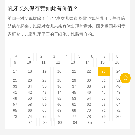
乳牙长久保存竞如此有价值？
英国一对父母拔除了自己7岁女儿碧嘉.格雷厄姆的乳牙，并且冻
结储存起来，以应对女儿未来身体出现的意外。因为据国外科学
家研究，儿童乳牙里面的干细胞，比脐带血的...
<
1
2
3
4
5
6
7
8
9
10
11
12
13
14
15
16
17
18
19
20
21
22
23
24
25
26
27
28
29
30
31
32
33
34
35
36
37
38
39
40
41
42
43
44
45
46
47
48
49
50
51
52
53
54
55
56
57
58
59
60
61
62
63
64
65
66
67
68
69
70
71
72
73
74
75
76
77
78
79
80
81
82
83
84
85
>