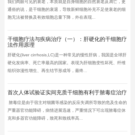
我们肉眼可见的衰老，本质就是自身细胞的自然衰老及凋亡，更
通俗的说，是干细胞的衰退，导致新鲜细胞补充不足使衰老的细
胞无法被替换及有效细胞总量下降，外在表现...
干细胞疗法与疾病治疗（一）：肝硬化的干细胞疗
法作用原理
肝硬化(liver cirrhosis,LC)是一种常见的慢性肝病，我国是全球肝
硬化发病率、死亡率最高的国家。表现为肝细胞变性坏死、纤维
组织弥漫性增生、再生结节形成等，最终...
首次人体试验证实间充质干细胞有利于脓毒症治疗
脓毒症是由于宿主对细菌等感染的反应失调所导致的危及生命的
严重器官功能障碍，病情进展迅速，严重情况下可出现脓毒症休
克和多器官功能障碍，致死和致残率高...