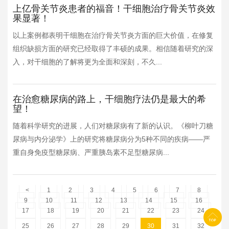
上亿骨关节炎患者的福音！干细胞治疗骨关节炎效
果显著！
以上案例都表明干细胞在治疗骨关节炎方面的巨大价值，在修复
组织缺损方面的研究已经取得了丰硕的成果。相信随着研究的深
入，对干细胞的了解将更为全面和深刻，不久...
在治愈糖尿病的路上，干细胞疗法仍是最大的希
望！
随着科学研究的进展，人们对糖尿病有了新的认识。《柳叶刀糖
尿病与内分泌学》上的研究将糖尿病分为5种不同的疾病——严
重自身免疫型糖尿病、严重胰岛素不足型糖尿病...
<
1
2
3
4
5
6
7
8
9
10
11
12
13
14
15
16
17
18
19
20
21
22
23
24
25
26
27
28
29
30
31
32