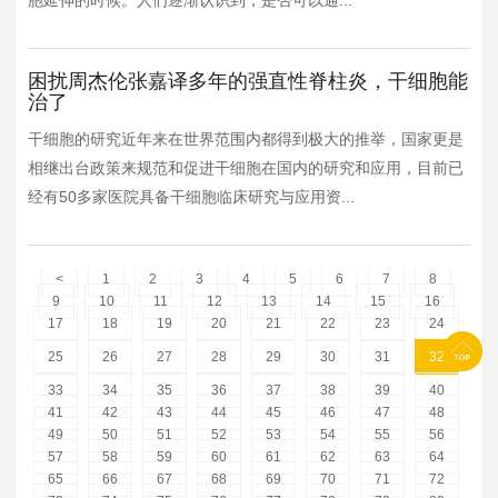
胞延伸的时候。人们逐渐认识到，是否可以通...
困扰周杰伦张嘉译多年的强直性脊柱炎，干细胞能
治了
干细胞的研究近年来在世界范围内都得到极大的推举，国家更是
相继出台政策来规范和促进干细胞在国内的研究和应用，目前已
经有50多家医院具备干细胞临床研究与应用资...
<
1
2
3
4
5
6
7
8
9
10
11
12
13
14
15
16
17
18
19
20
21
22
23
24
25
26
27
28
29
30
31
32
33
34
35
36
37
38
39
40
41
42
43
44
45
46
47
48
49
50
51
52
53
54
55
56
57
58
59
60
61
62
63
64
65
66
67
68
69
70
71
72