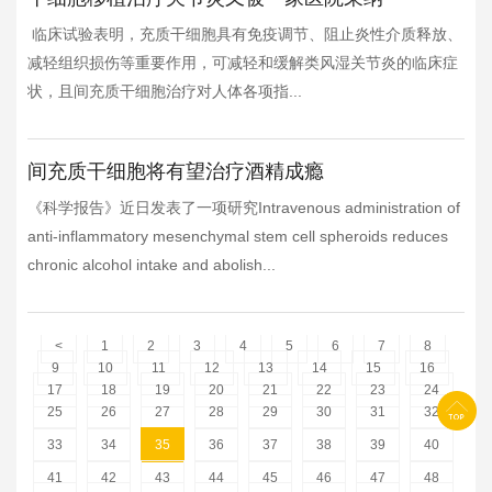
临床试验表明，充质干细胞具有免疫调节、阻止炎性介质释放、
减轻组织损伤等重要作用，可减轻和缓解类风湿关节炎的临床症
状，且间充质干细胞治疗对人体各项指...
间充质干细胞将有望治疗酒精成瘾
《科学报告》近日发表了一项研究Intravenous administration of
anti-inflammatory mesenchymal stem cell spheroids reduces
chronic alcohol intake and abolish...
<
1
2
3
4
5
6
7
8
9
10
11
12
13
14
15
16
17
18
19
20
21
22
23
24
25
26
27
28
29
30
31
32
33
34
35
36
37
38
39
40
41
42
43
44
45
46
47
48