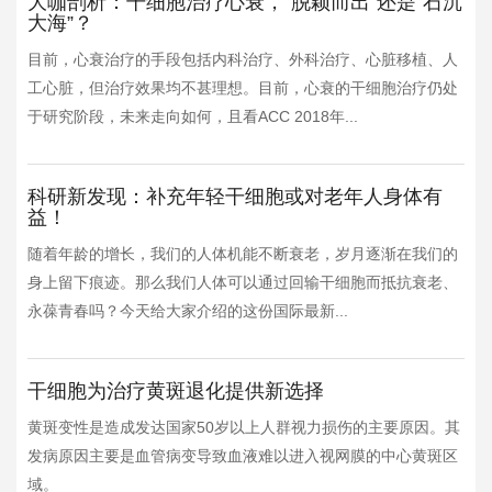
大咖剖析：干细胞治疗心衰，“脱颖而出”还是“石沉
大海”？
目前，心衰治疗的手段包括内科治疗、外科治疗、心脏移植、人
工心脏，但治疗效果均不甚理想。目前，心衰的干细胞治疗仍处
于研究阶段，未来走向如何，且看ACC 2018年...
科研新发现：补充年轻干细胞或对老年人身体有
益！
随着年龄的增长，我们的人体机能不断衰老，岁月逐渐在我们的
身上留下痕迹。那么我们人体可以通过回输干细胞而抵抗衰老、
永葆青春吗？今天给大家介绍的这份国际最新...
干细胞为治疗黄斑退化提供新选择
黄斑变性是造成发达国家50岁以上人群视力损伤的主要原因。其
发病原因主要是血管病变导致血液难以进入视网膜的中心黄斑区
域。