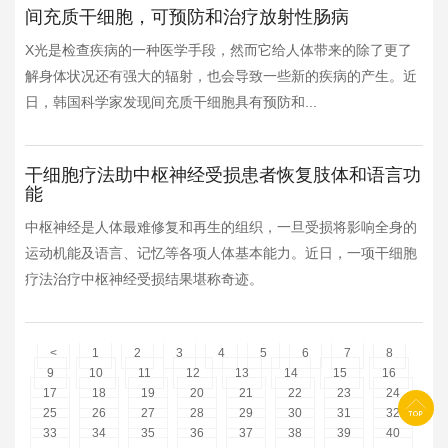
间充质干细胞，可预防和治疗放射性肠病
X光是检查疾病的一种医学手段，然而它给人体带来的除了更了
解身体状况还有强大的辐射，也会导致一些新的疾病的产生。近
日，韩国科学家发现间充质干细胞具有预防和...
干细胞疗法助中枢神经受损患者恢复肢体和语言功
能
中枢神经是人体最难修复和再生的组织，一旦受损将影响全身的
运动机能及语言、记忆等各项人体基本能力。近日，一项干细胞
疗法治疗中枢神经受损结果堪称奇迹。
<
1
2
3
4
5
6
7
8
9
10
11
12
13
14
15
16
17
18
19
20
21
22
23
24
25
26
27
28
29
30
31
32
33
34
35
36
37
38
39
40