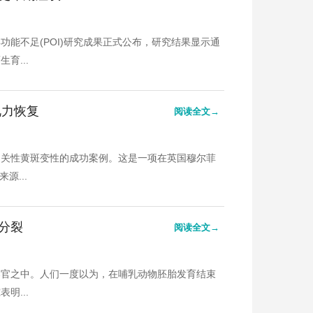
巢功能不足(POI)研究成果正式公布，研究结果显示通
育...
视力恢复
阅读全文→
相关性黄斑变性的成功案例。这是一项在英国穆尔菲
源...
分裂
阅读全文→
器官之中。人们一度以为，在哺乳动物胚胎发育结束
明...