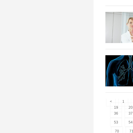
<
1
19
20
36
37
53
54
70
7