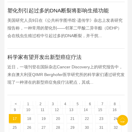
塑化剂引起过多的DNA断裂将影响生殖功能
美国研究人员9日在《公共科学图书馆·遗传学》杂志上发表研究
报告称，一种常用的塑化剂——邻苯二甲酸二异辛酯（DEHP）
会在线虫生殖过程中引起过多的DNA断裂，并干扰...
科学家有望开发出新型癌症疗法
近日，一项刊登在国际杂志Cancer Discovery上的研究报告中，
来自澳大利亚QIMR Berghofer医学研究所的科学家们通过研究发
现了一种潜在的新型癌症免疫疗法靶点，其或...
<
1
2
3
4
5
6
7
8
9
10
11
12
13
14
15
16
17
18
19
20
21
22
23
24
25
26
27
28
29
30
31
32