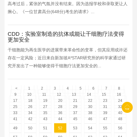
高考过后，紧张的气氛并没有结束。因为选报学校和录取更让人
揪心。《一位甘肃高分(648分)考生的请求》...
CDD：实验室制造的抗体或能让干细胞疗法变得
更加安全
干细胞能为再生医学的进展带来革命性的变革，但其应用或许还
存在一定风险；近日来自新加坡A*STAR研究所的科学家通过研
究开发出了一种能够使得干细胞疗法更加安全的...
<
1
2
3
4
5
6
7
8
9
10
11
12
13
14
15
16
17
18
19
20
21
22
23
24
25
26
27
28
29
30
31
32
33
34
35
36
37
38
39
40
41
42
43
44
45
46
47
48
49
50
51
52
53
54
55
56