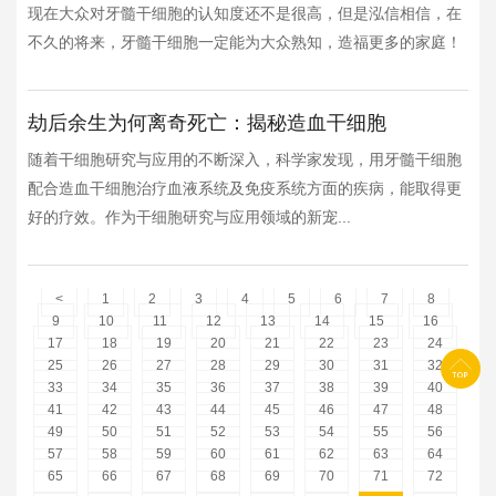
现在大众对牙髓干细胞的认知度还不是很高，但是泓信相信，在
不久的将来，牙髓干细胞一定能为大众熟知，造福更多的家庭！
劫后余生为何离奇死亡：揭秘造血干细胞
随着干细胞研究与应用的不断深入，科学家发现，用牙髓干细胞
配合造血干细胞治疗血液系统及免疫系统方面的疾病，能取得更
好的疗效。作为干细胞研究与应用领域的新宠...
<
1
2
3
4
5
6
7
8
9
10
11
12
13
14
15
16
17
18
19
20
21
22
23
24
25
26
27
28
29
30
31
32
33
34
35
36
37
38
39
40
41
42
43
44
45
46
47
48
49
50
51
52
53
54
55
56
57
58
59
60
61
62
63
64
65
66
67
68
69
70
71
72