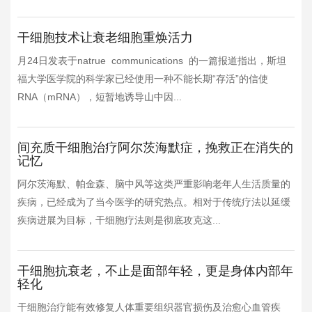
干细胞技术让衰老细胞重焕活力
月24日发表于natrue communications 的一篇报道指出，斯坦
福大学医学院的科学家已经使用一种不能长期“存活”的信使
RNA（mRNA），短暂地诱导山中因...
间充质干细胞治疗阿尔茨海默症，挽救正在消失的
记忆
阿尔茨海默、帕金森、脑中风等这类严重影响老年人生活质量的
疾病，已经成为了当今医学的研究热点。相对于传统疗法以延缓
疾病进展为目标，干细胞疗法则是彻底攻克这...
干细胞抗衰老，不止是面部年轻，更是身体内部年
轻化
干细胞治疗能有效修复人体重要组织器官损伤及治愈心血管疾