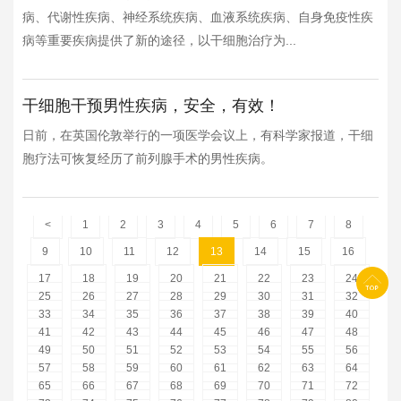
病、代谢性疾病、神经系统疾病、血液系统疾病、自身免疫性疾
病等重要疾病提供了新的途径，以干细胞治疗为...
干细胞干预男性疾病，安全，有效！
日前，在英国伦敦举行的一项医学会议上，有科学家报道，干细
胞疗法可恢复经历了前列腺手术的男性疾病。
<
1
2
3
4
5
6
7
8
9
10
11
12
13
14
15
16
17
18
19
20
21
22
23
24
25
26
27
28
29
30
31
32
33
34
35
36
37
38
39
40
41
42
43
44
45
46
47
48
49
50
51
52
53
54
55
56
57
58
59
60
61
62
63
64
65
66
67
68
69
70
71
72